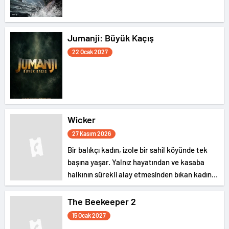
Jumanji: Büyük Kaçış
22 Ocak 2027
Wicker
27 Kasım 2026
Bir balıkçı kadın, izole bir sahil köyünde tek
başına yaşar. Yalnız hayatından ve kasaba
halkının sürekli alay etmesinden bıkan kadın,
bir gün kendisine hasırdan bir koca yaptırır. Bu
tuhaf romantizm, dar görüşlü komşuları
The Beekeeper 2
arasındaki kaosu körükler.
15 Ocak 2027