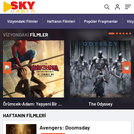
Vizyondaki Filmler
Haftanın Filmleri
Popüler Fragmanlar
Viz
VİZYONDAKİ
FİLMLER
Örümcek-Adam: Yepyeni Bir Gün
The Odyssey
HAFTANIN FİLMLERİ
Avengers: Doomsday