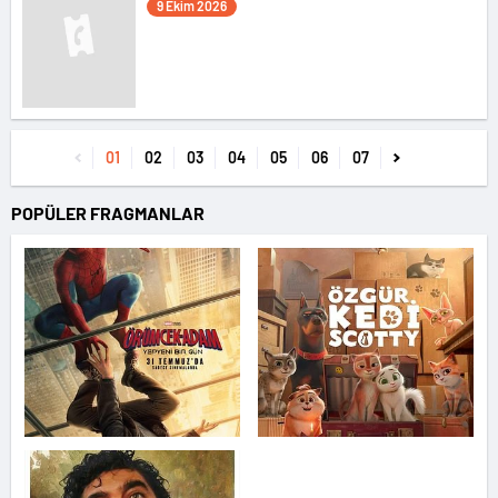
9 Ekim 2026
01
02
03
04
05
06
07
POPÜLER FRAGMANLAR