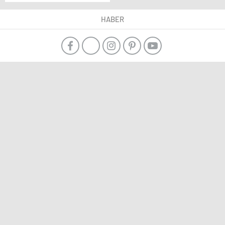
“Diyarbakır’ın Gelecek
Tasavvuru
HABER
Kongresi”nde konuştu
Açıklaması