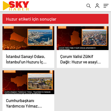
Huzur etiketi için sonuçlar
İstanbul Sanayi Odası,
Çorum Valisi Zülkif
İstanbul’un Huzuru İçin
Dağlı: Huzur ve asayiş
Asayiş Çalışmalarını
çalışmalarının
Ele Aldı
meyvelerini almaya
başladık
Cumhurbaşkanı
Yardımcısı Yılmaz,